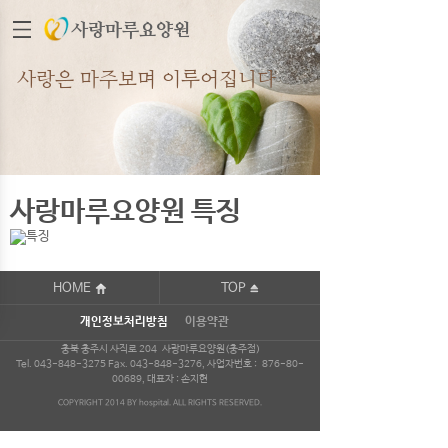
사랑마루요양원
사랑은 마주보며 이루어집니다
사랑마루요양원 특징
HOME
TOP
개인정보처리방침
이용약관
충북 충주시 사직로 204 사랑마루요양원(충주점)
Tel.
043-848-3275
Fax. 043-848-3276, 사업자번호 :
876-80-
00689, 대표자 : 손지현
COPYRIGHT 2014 BY hospital. ALL RIGHTS RESERVED.