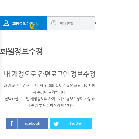
충북 충주시 사직로 204 사랑마루요양원(충주점)
Tel.
043-848-3275
Fax. 043-848-3276, 사업자번호
회원정보수정
예약현황
사랑마루요양원
사랑은 마주보며 이루어집니다
:
876-80-00689, 대표자 : 손지현
회원정보수정
내 계정으로 간편로그인 정보수정
내 계정으로 간편로그인한 회원의 정보 수정은 해당 사이트에
서 수정이 불가합니다.
선택하신 로그인 계정정보의 사이트에서 정보수정이 가능하
오니 수정 후 이용하시기 바랍니다.
Facebook
Twitter